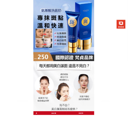
膚研美白祛斑潔面乳專賣店
淡斑潔面乳天然淡斑奇蹟，是
懶人美白神器
還在靠化妝遮蓋斑點？這款
淡斑潔面乳
幫你還原肌膚
本真美！天然玫瑰精華與蜂蜜，瓦解黑色素沉澱，同
時鎖住水分，使用超簡單，濕臉搓泡後輕輕按摩，泡
沫深入毛孔清潔，洗後肌膚水潤柔嫩，使用時泡沫觸
感柔軟，不會拉扯肌膚，洗完後肌膚清爽通透，淡斑
潔面乳堅持使用，色斑逐漸淡化，膚色均勻透亮，乾
燥粗糙通通改善，讓你肌膚水嫩發光！告別色斑暗