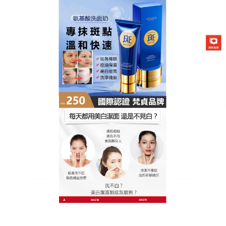
膚研美白祛斑潔面乳專賣店
作者:
admin
胺基酸洗面乳擺脫老態暗沉
斑，找回少女感滿滿的透亮臉
龐
你知道嗎？臉上的斑斑點點不僅影響美觀，還會視覺
上讓人老了十歲！別讓老斑出賣了你的年齡，這款天