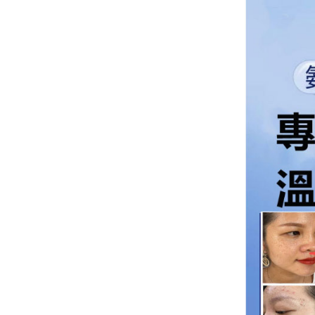
膚研美白祛斑潔面乳專賣店
膚研美白祛斑潔面乳內含麩胺基酸衍生物的胺基酸洗面乳，不僅
抑制黑色素，減少色素沉澱，去除雀斑面乳。
去除黃褐斑產品懶人
肌膚越洗越年輕