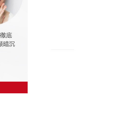
氨基酸洗面乳dcard
氨基酸洗面乳寶雅
氨基酸洗面乳屈臣氏
氨基酸洗面奶功效
治療黃褐斑最好的方法
洗面奶推薦
淡化去除雀斑方法
男性洗面乳推薦
祛黄褐斑產品推薦
美白洗面乳
美白淡斑霜哪裡買
胺基酸洗面乳ptt評價
胺基酸洗面乳排行榜
胺基酸洗面乳推薦
開架洗面乳推薦
雀斑保養品
雀斑如何消除
雪肌粹洗面乳
韓國氨基酸洗面乳