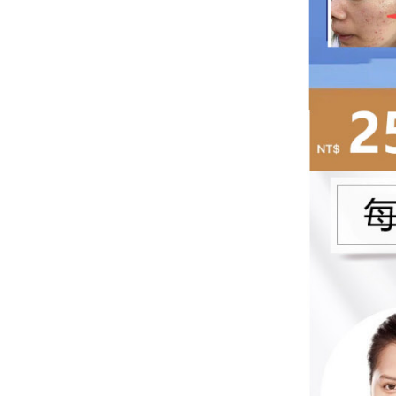
誰說美白要花費大
瓜蛋白酶與煙酰胺
作
admin
用超方便，無需加
者
發
2026 年 3 月 3 日
清洗、不假滑，洗
佈
分
去除黃褐斑產品
能改善膚質粗糙，
日
類
小幫手。
期:
文
上一篇文章
章
胺基酸洗面乳天然香氛洗臉儀
上
一
導
篇
覽
文