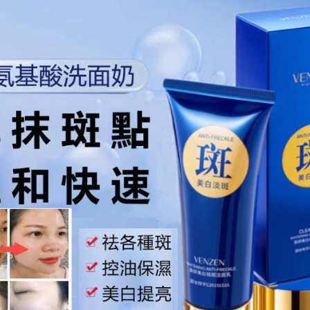
能溫和洗淨皮膚上的髒汙及油脂，深層清潔皮膚，收斂毛孔，恢復肌膚嬌嫩細
必備，一支搞定清潔+淡