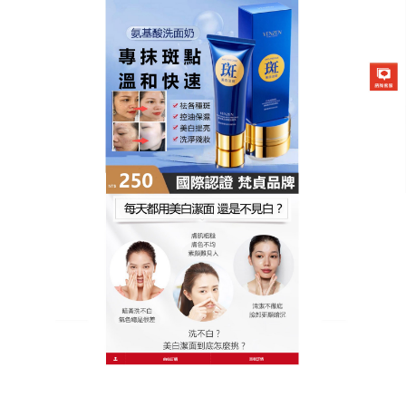
膚研美白祛斑潔面乳專賣店
胺基酸洗面乳是懶人美白神
器，讓無數人見證膚色逆襲
你是否曾懷疑洗臉能淡斑？這支
胺基酸洗面乳
用實力
打破質疑，蘊含野生山藥提取物與維生素B3，前者修
復肌膚屏障，後者加速黑色素代謝，雙重功效讓清潔
成為美白的關鍵一步，使用時泡沫細膩如棉花糖，溫
和包裹肌膚，連眼周、唇周等細嫩部位都能清潔到
位，洗後肌膚柔軟有光澤，胺基酸洗面乳堅持使用兩
個月後，臉上的曬斑、黃褐斑明顯淡化，膚色提亮1-2