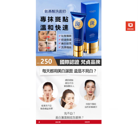
膚研美白祛斑潔面乳專賣店
美白潔面乳能夠深入清潔毛孔
及老廢角質卻不過度帶走皮
脂，改善肌膚暗沉的狀況
不少女性朋友到了一定的年紀就開始長斑，導致臉上
長斑的原因固然是多，但是隻要用有效的方法就可以
祛斑，
美白潔面乳
的美白成分洋甘菊萃取液及傅明酸
能夠阻截內皮素發送生成黑色素的訊號，抑制色斑及
黑色素的生成喔!提亮膚色，改善暗沉，洗後清爽不緊
繃，美白潔面乳適用於多種膚質。